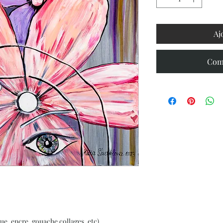
Aj
Com
ue, encre, gouache collages, etc)