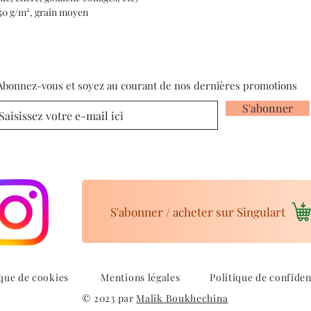
350 g/m², grain moyen
Abonnez-vous et soyez au courant de nos dernières promotions
S'abonner
S'abonner / acheter sur Singulart
ique de cookies
Mentions légales
Politique de confiden
© 2023 par
Malik Boukhechina