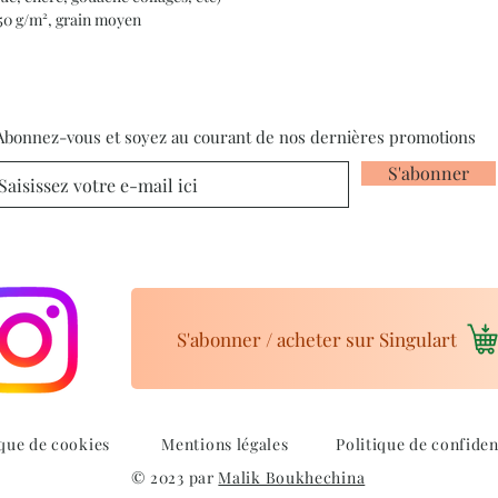
350 g/m², grain moyen
Abonnez-vous et soyez au courant de nos dernières promotions
S'abonner
S'abonner / acheter sur Singulart
ique de cookies
Mentions légales
Politique de confiden
© 2023 par
Malik Boukhechina