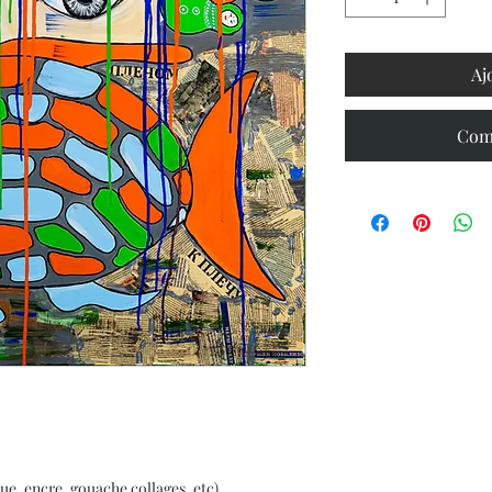
Aj
Com
ue, encre, gouache collages, etc)