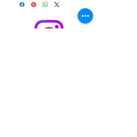
S'abonner / acheter sur Singulart
Cookie policy
Legal Notice
Privacy Policy
© 2023 by
Malik
Boukhechina