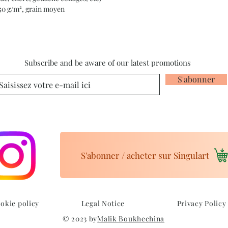
350 g/m², grain moyen
Subscribe and be aware of our latest promotions
S'abonner
S'abonner / acheter sur Singulart
okie policy
Legal Notice
Privacy Policy
© 2023 by
Malik Boukhechina