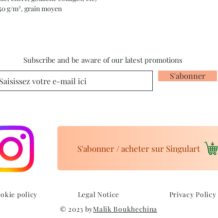
350 g/m², grain moyen
Subscribe and be aware of our latest promotions
S'abonner
S'abonner / acheter sur Singulart
okie policy
Legal Notice
Privacy Policy
© 2023 by
Malik Boukhechina