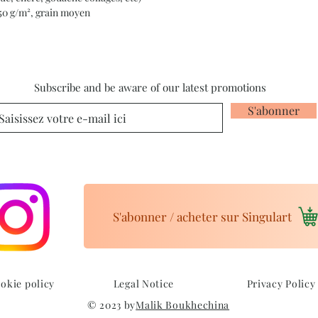
350 g/m², grain moyen
Subscribe and be aware of our latest promotions
S'abonner
S'abonner / acheter sur Singulart
okie policy
Legal Notice
Privacy Policy
© 2023 by
Malik Boukhechina