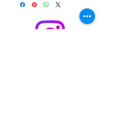
S'abonner / acheter sur Singulart
Cookie policy
Legal Notice
Privacy Policy
© 2023 by
Malik
Boukhechina