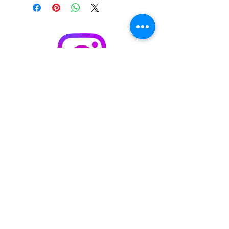
S'abonner / acheter sur Singulart
Cookie policy
Legal Notice
Privacy Policy
© 2023 by
Malik
Boukhechina