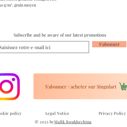
350 g/m², grain moyen
Subscribe and be aware of our latest promotions
S'abonner
S'abonner / acheter sur Singulart
okie policy
Legal Notice
Privacy Policy
© 2023 by
Malik Boukhechina