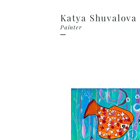
Katya Shuvalova
Painter