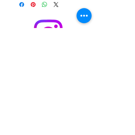
S'abonner / acheter sur Singulart
Cookie policy
Legal Notice
Privacy Policy
© 2023 by
Malik
Boukhechina