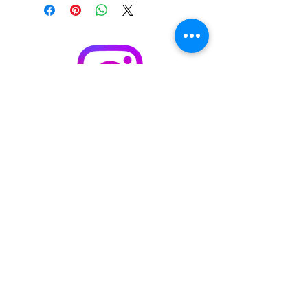
S'abonner / acheter sur Singulart
Cookie policy
Legal Notice
Privacy Policy
© 2023 by
Malik
Boukhechina