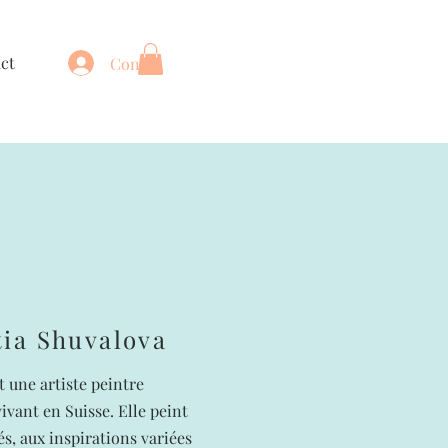
ct
Connexion
tia Shuvalova
t une artiste peintre
vivant en Suisse. Elle peint
és, aux inspirations variées